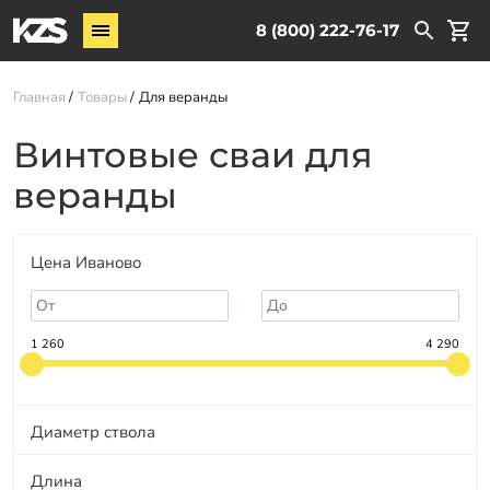
Винтовые сваи
8 (800) 222-76-17
Комплектующие
Главная
Товары
Для веранды
Услуги
Винтовые сваи для
О компании
веранды
Новости
Партнёрам
Цена Иваново
Контакты
Доставка
1 260
4 290
Оплата
Отзывы
Диаметр ствола
Гарантии
Длина