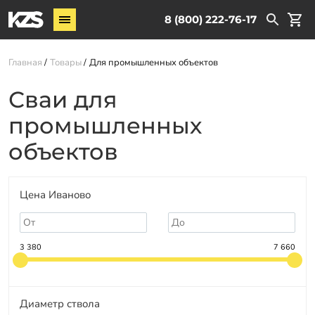
Винтовые сваи
8 (800) 222-76-17
Комплектующие
Главная
Товары
Для промышленных объектов
Услуги
Сваи для
О компании
промышленных
Новости
объектов
Партнёрам
Контакты
Цена Иваново
Доставка
Оплата
3 380
7 660
Отзывы
Гарантии
Диаметр ствола