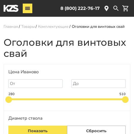
Винтовые сваи
8 (800) 222-76-17
Комплектующие
Главная
Товары
Комплектующие
Оголовки для винтовых свай
Услуги
Оголовки для винтовых
О компании
свай
Новости
Партнёрам
Цена Иваново
Контакты
Доставка
280
510
Оплата
Отзывы
Диаметр ствола
Гарантии