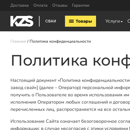
Доставка
Оплата
Отзывы
Гарантии
Винтовые сваи
Комплектующие
Услуги
Товары
Винтовые сваи 57мм
Оголовки для винтовых 
Винтовые сваи 76мм
Удлинители для свай
Винтовые сваи 89мм
Главная
Политика конфиденциальности
Винтовые сваи 108мм
Винтовые сваи 133мм
Политика кон
Заказать звонок
Настоящий документ «Политика конфиденциальности» (
завод свай»] (далее – Оператор) персональной инфор
получить о Пользователе во время использования им л
исполнения Оператором любых соглашений и договоро
перечисленных лиц, распространяется на все осталь
Использование Сайта означает безоговорочное согла
информации; в случае несогласия с этими условиями