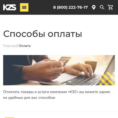
Винтовые сваи
8 (800) 222-76-17
Комплектующие
Способы оплаты
Услуги
О компании
Главная
Оплата
Новости
Партнёрам
Контакты
Доставка
Оплата
Оплатить товары и услуги компании «КЗС» вы можете одним
из удобных для вас способов:
Отзывы
Гарантии