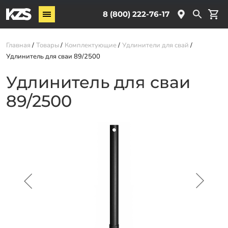
Винтовые сваи
8 (800) 222-76-17
Комплектующие
Главная
Товары
Комплектующие
Удлинители для свай
Удлинитель для сваи 89/2500
Услуги
Удлинитель для сваи
О компании
89/2500
Новости
Партнёрам
Контакты
Доставка
Оплата
Отзывы
Гарантии