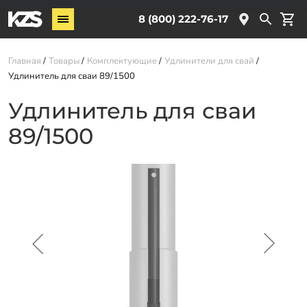
Винтовые сваи
8 (800) 222-76-17
Комплектующие
Главная
Товары
Комплектующие
Удлинители для свай
Удлинитель для сваи 89/1500
Услуги
Удлинитель для сваи
О компании
89/1500
Новости
Партнёрам
Контакты
Доставка
Оплата
Отзывы
Гарантии