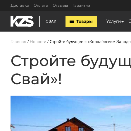
Доставка
Оплата
Отзывы
Гарантии
Винтовые сваи
Комплектующие
Услуги
Товары
Винтовые сваи 57мм
Оголовки для винтовых 
Винтовые сваи 76мм
Удлинители для свай
Винтовые сваи 89мм
Главная
Новости
Стройте будущее с «Королёвским Заводо
Винтовые сваи 108мм
Винтовые сваи 133мм
Стройте будущ
Заказать звонок
Свай»!