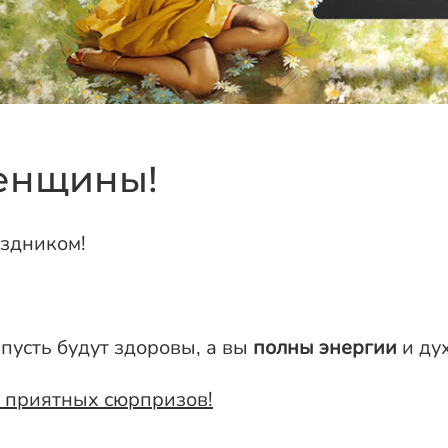
енщины!
здником!
 пусть будут здоровы, а вы
полны энергии
и дух
о приятных сюрпризов!