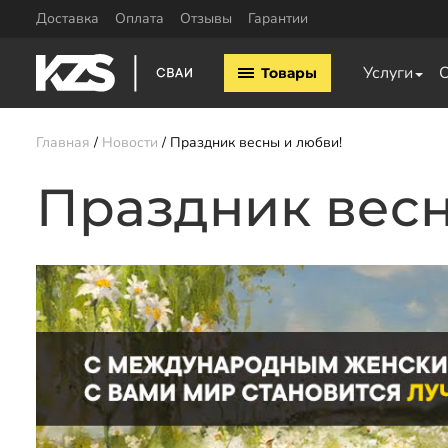
Доставка
Оплата
Отзывы
Гарантии
Винтовые сваи
Комплектующие
Услуги
Товары
Винтовые сваи 57мм
Оголовки для винтовых 
Винтовые сваи 76мм
Удлинители для свай
Винтовые сваи 89мм
Главная
Новости
Праздник весны и любви!
Винтовые сваи 108мм
Винтовые сваи 133мм
Праздник весн
Заказать звонок