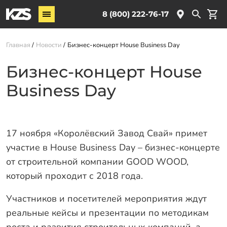
Винтовые сваи
8 (800) 222-76-17
Комплектующие
Главная
Новости
Бизнес-концерт House Business Day
Услуги
Бизнес-концерт House
О компании
Business Day
Новости
Партнёрам
Контакты
17 ноября «Королёвский Завод Свай» примет
участие в House Business Day – бизнес-концерте
Доставка
от строительной компании GOOD WOOD,
который проходит с 2018 года.
Оплата
Отзывы
Участников и посетителей мероприятия ждут
реальные кейсы и презентации по методикам
Гарантии