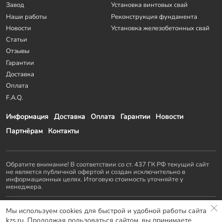
Завод
Установка винтовых свай
Наши работы
Реконструкция фундамента
Новости
Установка железобетонных свай
Статьи
Отзывы
Гарантии
Доставка
Оплата
F.A.Q.
Информация
Доставка
Оплата
Гарантии
Новости
Партнёрам
Контакты
Обратите внимание! В соответствии со ст. 437 ГК РФ текущий сайт
не является публичной офертой и создан исключительно в
информационных целях. Итоговую стоимость уточняйте у
менеджера.
Остальные проекты
KZS GROUP
:
Мы используем cookies для быстрой и удобной работы сайта
Домостроение
Заборы и ворота
Септики
Террасы
kzs.ru. Продолжая пользоваться сайтом, вы принимаете