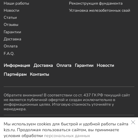
Наши работы
Реконструкция фундамента
Новости
Установка железобетонных свай
Статьи
Отзывы
Гарантии
Доставка
Оплата
F.A.Q.
Информация
Доставка
Оплата
Гарантии
Новости
Партнёрам
Контакты
Обратите внимание! В соответствии со ст. 437 ГК РФ текущий сайт
не является публичной офертой и создан исключительно в
информационных целях. Итоговую стоимость уточняйте у
менеджера.
Остальные проекты
KZS GROUP
:
Мы используем cookies для быстрой и удобной работы сайта
Домостроение
Заборы и ворота
Септики
Террасы
kzs.ru. Продолжая пользоваться сайтом, вы принимаете
Мебель LOFT
условия обработки
персональных данных