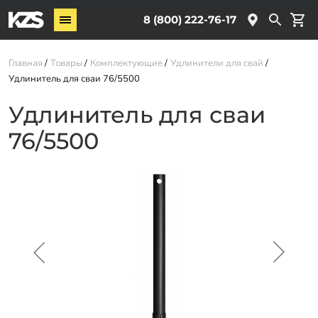
Винтовые сваи
8 (800) 222-76-17
Комплектующие
Главная
Товары
Комплектующие
Удлинители для свай
Удлинитель для сваи 76/5500
Услуги
Удлинитель для сваи
О компании
76/5500
Новости
Партнёрам
Контакты
Доставка
Оплата
Отзывы
Гарантии